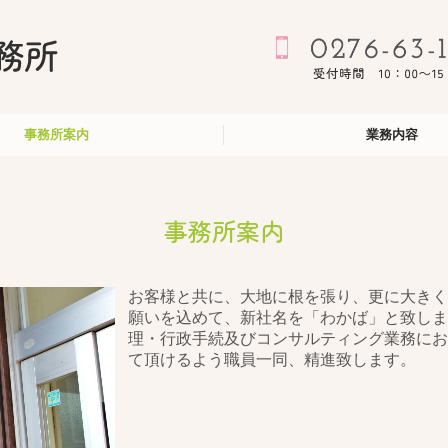
事務所案内
業務内容
各種許可申請
保険関係業務
給与計算
労働関連
助成金
年金相談
事務所案内
お客様と共に、大地に根を張り、更に大きく
願いを込めて、新社名を「わかば」と致しま
理・行政手続及びコンサルティング業務にお
て頂けるよう職員一同、精進致します。